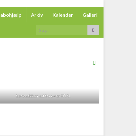
abohjælp
Arkiv
Kalender
Galleri
Search for:
Skovbakken set fra oven 2021