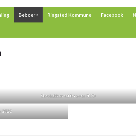
ling
Beboer
Ringsted Kommune
Facebook
N
n
Skovbakken set fra oven 2020
en 2022