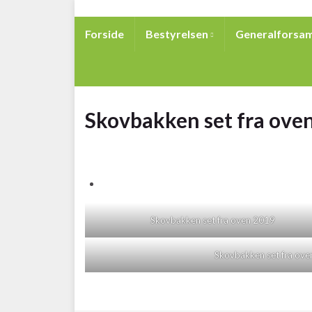
Forside
Bestyrelsen
Generalforsam
Skovbakken set fra ove
Skovbakken set fra oven 2019
Skovbakken set fra ov