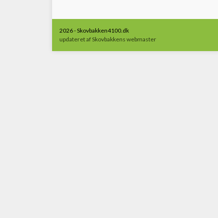
2026 - Skovbakken4100.dk
updateret af Skovbakkens webmaster